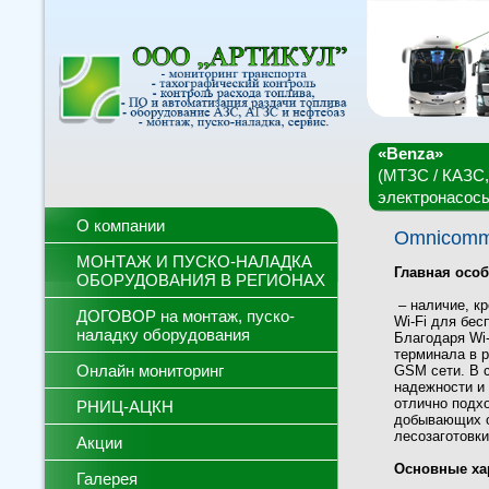
«Benza»
(МТЗС / КАЗС,
электронасос
О компании
Omnicomm
МОНТАЖ И ПУСКО-НАЛАДКА
Главная осо
ОБОРУДОВАНИЯ В РЕГИОНАХ
– наличие, к
ДОГОВОР на монтаж, пуско-
Wi-Fi для бес
наладку оборудования
Благодаря Wi
терминала в р
Онлайн мониторинг
GSM сети. В 
надежности и 
отлично подх
РНИЦ-АЦКН
добывающих о
лесозаготовки
Акции
Основные ха
Галерея