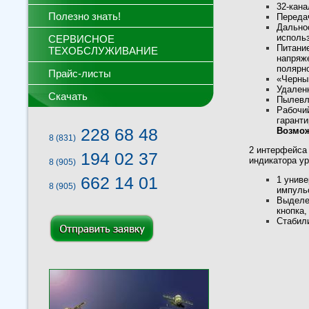
32-кан
Полезно знать!
Переда
Дальнос
исполь
СЕРВИСНОЕ
Питание
ТЕХОБСЛУЖИВАНИЕ
напряже
полярн
Прайс-листы
«Черны
Удален
Скачать
Пылевл
Рабочий
гаранти
228 68 48
Возмож
8 (831)
2 интерфейса
194 02 37
индикатора ур
8 (905)
662 14 01
1 униве
8 (905)
импуль
Выделе
кнопка,
Стабил