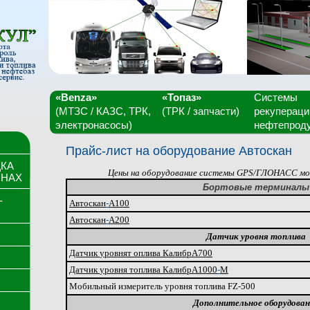
«Benza»
«Топаз»
Системы
(МТЗС / КАЗС, ТРК,
(ТРК / запчасти)
рекупераци
электронасосы)
нефтепрод
Прайс-лист на оборудование Автоскан
ДКА
Цены на оборудование системы GPS/ГЛОНАСС м
ОНАХ
Бортовые терминалы
-
Автоскан
-
А100
Автоскан
-
А200
Датчик уровня топлива
Датчик
уровня
т оплива
Калибр
А700
Датчик
уровня
топлива
Калибр
А1000
-
М
Мобильный измеритель уровня топлива FZ-500
Дополнительное оборудован